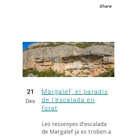
Share
21
Margalef, el paradís
de l’escalada en
Des
forat
Les ressenyes d'escalada
de Margalef ja es troben a