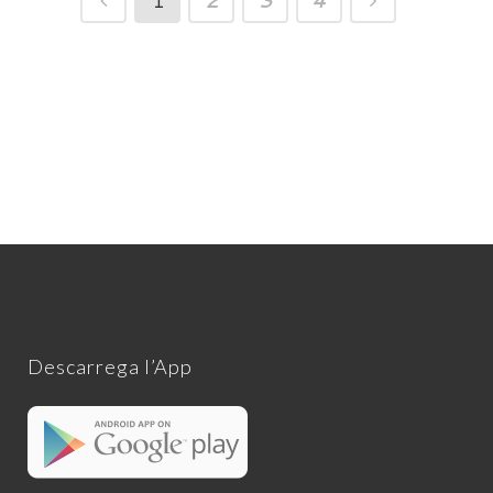
1
2
3
4
Descarrega l’App