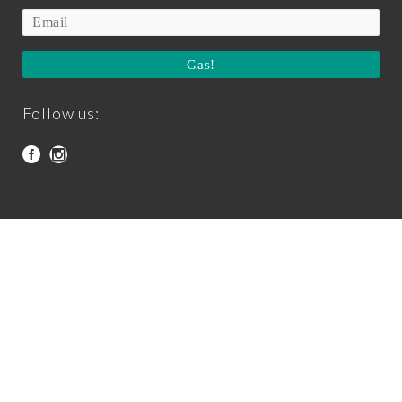
Gas!
Follow us:
Press Kit
Avís legal i condicions d’ús
Política de privacitat
Política de cookies
© Climb Around