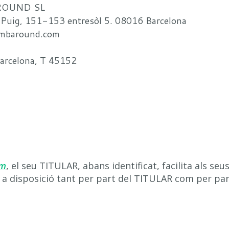
 AROUND SL
 i Puig, 151-153 entresòl 5. 08016 Barcelona
limbaround.com
 Barcelona, T 45152
om
, el seu TITULAR, abans identificat, facilita als se
s a disposició tant per part del TITULAR com per par