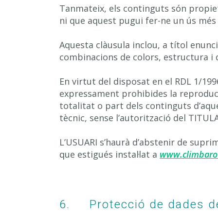
Tanmateix, els continguts són propiet
ni que aquest pugui fer-ne un ús més e
Aquesta clàusula inclou, a títol enunc
combinacions de colors, estructura i 
En virtut del disposat en el RDL 1/1996
expressament prohibides la reproducci
totalitat o part dels continguts d’aqu
tècnic, sense l’autorització del TITUL
L’USUARI s’haurà d’abstenir de suprim
que estigués instal·lat a
www.climbar
6. Protecció de dades de