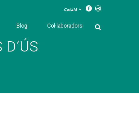
Català
Blog
Col·laboradors
 D’ÚS
NS D’ÚS