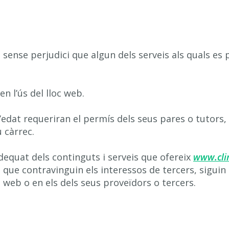
, sense perjudici que algun dels serveis als quals es 
n l’ús del lloc web.
d’edat requeriran el permís dels seus pares o tutors,
 càrrec.
equat dels continguts i serveis que ofereix
www.cl
es, o que contravinguin els interessos de tercers, sigu
 web o en els dels seus proveïdors o tercers.