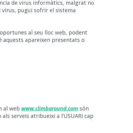
ència de virus informàtics, malgrat no
virus, pugui sofrir el sistema
i oportunes al seu lloc web, podent
què aquests apareixen presentats o
en al web
www.climbaround.com
són
 als serveis atribueixi a l’USUARI cap