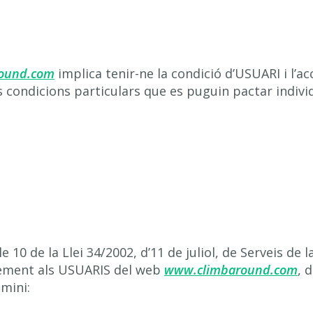
ound.com
implica tenir-ne la condició d’USUARI i l’a
lles condicions particulars que es puguin pactar indi
 10 de la Llei 34/2002, d’11 de juliol, de Serveis de l
xement als USUARIS del web
www.climbaround.com
, 
omini: