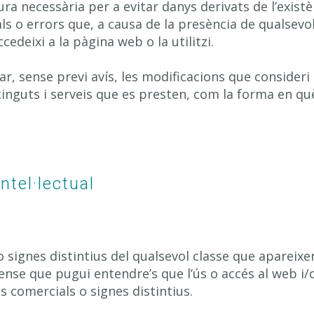
ra necessària per a evitar danys derivats de l’exist
s o errors que, a causa de la presència de qualsevol 
edeixi a la pàgina web o la utilitzi.
ar, sense previ avís, les modificacions que consider
ontinguts i serveis que es presten, com la forma en 
ntel·lectual
 signes distintius del qualsevol classe que apareix
nse que pugui entendre’s que l’ús o accés al web i/o
 comercials o signes distintius.