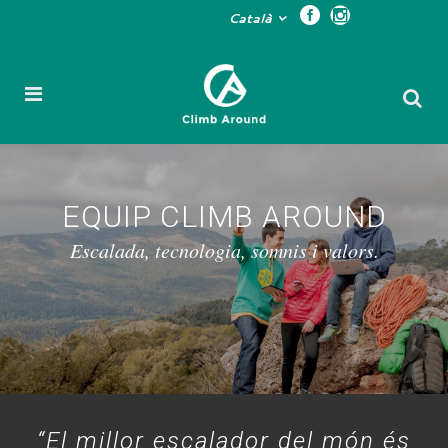
Català
EQUIP CLIMB AROUND
Escalada, tecnologia, somnis i valors.
“El millor escalador del món és