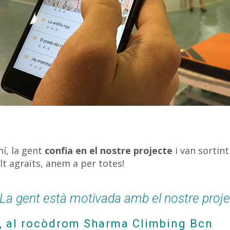
í, la gent
confia en el nostre projecte
i van sortin
lt agraïts, anem a per totes!
La gent està motivada amb el nostre proje
a, al rocòdrom Sharma Climbing Bcn