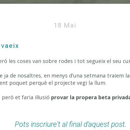
’app d’escalada es va donant a conèix
18 Mai
nvaeix
rò les coses van sobre rodes i tot segueix el seu cur
 ja de nosaltres, en menys d’una setmana traiem l
ent poquet perquè el projecte vegi la llum.
però et faria il·lusió
provar la propera beta privad
Pots inscriure't al final d'aquest post.