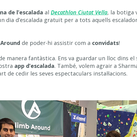
a de l’escalada
al
Decathlon Ciutat Vella
, la botiga
un dia d’escalada gratuït per a tots aquells escalado
 Around
de poder-hi assistir com a
convidats
!
de manera fantàstica. Ens va guardar un lloc dins el
nostra
app d’escalada
. També, volem agrair a Sharm
part de cedir les seves espectaculars instal·lacions.