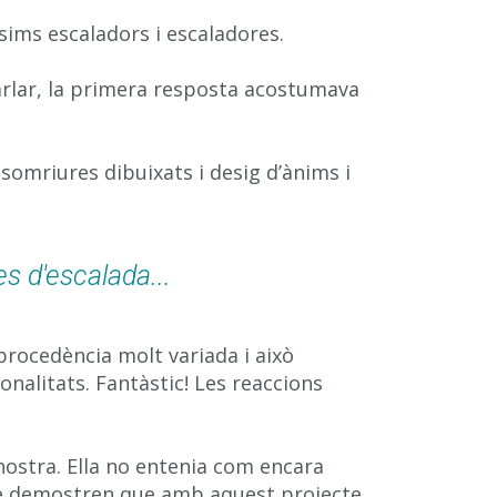
ims escaladors i escaladores.
arlar, la primera resposta acostumava
 somriures dibuixats i desig d’ànims i
s d'escalada...
procedència molt variada i això
nalitats. Fantàstic! Les reaccions
ostra. Ella no entenia com encara
ue demostren que amb aquest projecte