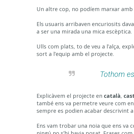
Un altre cop, no podíem marxar am
Els usuaris arribaven encuriosits da
a ser una mirada una mica escèptica.
Ulls com plats, to de veu a l’alça, ex
sort a l’equip amb el projecte.
Tothom es 
Explicàvem el projecte en
català
,
cast
també ens va permetre veure com encai
sempre es podien acabar descrivint 
Ens vam trobar una noia que ens va c
ningú no s’hi havia posat. Frases co