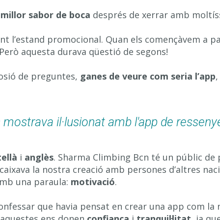
b
millor sabor de boca
després de xerrar amb moltíss
vant l’estand promocional. Quan els començàvem a p
 Però aquesta durava qüestió de segons!
plosió de preguntes,
ganes de veure com seria l’app
,
mostrava il·lusionat amb l'app de ressenye
ellà
i
anglès
. Sharma Climbing Bcn té un públic de 
xava la nostra creació amb persones d’altres nacio
amb una paraula:
motivació
.
onfessar que havia pensat en crear una app com la n
m aquestes ens donen
confiança
i
tranquil·litat
, ja q