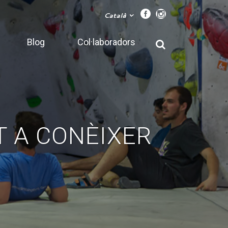
Català
Blog
Col·laboradors
T A CONÈIXER