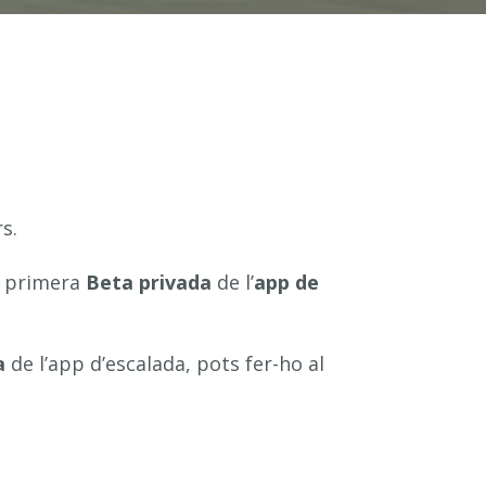
er
s.
a primera
Beta privada
de l’
app de
a
de l’app d’escalada, pots fer-ho al