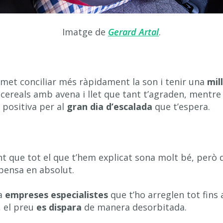
Imatge de
Gerard Artal
.
rmet conciliar més ràpidament la son i tenir una
mil
s cereals amb avena i llet que tant t’agraden, mentre e
a positiva per al
gran dia d’escalada
que t’espera.
t que tot el que t’hem explicat sona molt bé, per
ensa en absolut.
 a
empreses especialistes
que t’ho arreglen tot fins 
 el preu
es dispara
de manera desorbitada.