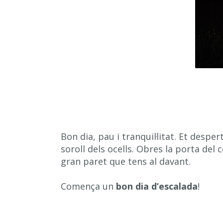
Bon dia, pau i tranquil·litat. Et desper
soroll dels ocells. Obres la porta de
gran paret que tens al davant.
Comença un
bon dia d’escalada
!