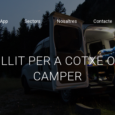
App
Sectors
Nosaltres
Contacte
 LLIT PER A COTXE 
CAMPER