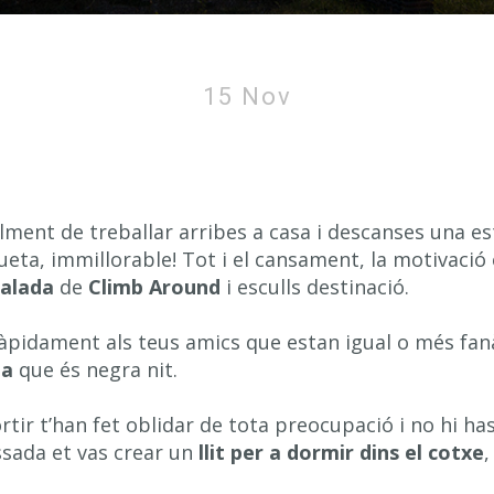
fer un llit per a cotxe o furgoneta c
15 Nov
ment de treballar arribes a casa i descanses una es
eta, immillorable! Tot i el cansament, la motivació e
calada
de
Climb Around
i esculls destinació.
pidament als teus amics que estan igual o més fanàt
da
que és negra nit.
tir t’han fet oblidar de tota preocupació i no hi ha
ssada et vas crear un
llit per a dormir dins el cotxe
,