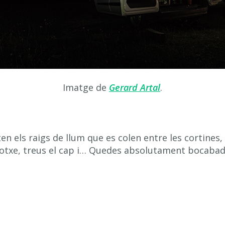
Imatge de
Gerard Artal
.
ten els raigs de llum que es colen entre les cortines, l
l cotxe, treus el cap i… Quedes absolutament bocaba