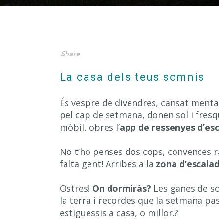
Com 
Share
La casa dels teus somnis
És vespre de divendres, cansat mental
pel cap de setmana, donen sol i fresqu
mòbil, obres l’
app de ressenyes d’es
No t’ho penses dos cops, convences rà
falta gent! Arribes a la
zona d’escala
Ostres!
On dormiràs?
Les ganes de sor
la terra i recordes que la setmana pa
estiguessis a casa, o millor.?