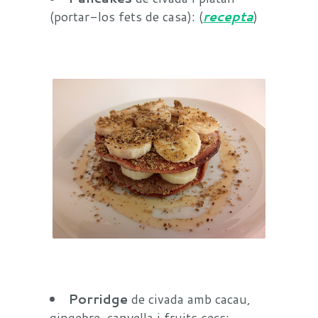
(portar-los fets de casa): (
recepta
)
Porridge
de civada amb cacau,
gingebre, canyella i fruits secs: