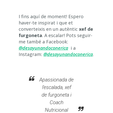
I fins aquí de moment! Espero
haver-te inspirat i que et
converteixis en un autèntic
xef de
furgoneta
. A escalar! Pots seguir-
me també a Facebook:
@desayunandoconerica
i a
Instagram:
@desayunandoconerica
.
Apassionada de
l'escalada, xef
de furgoneta i
Coach
Nutricional