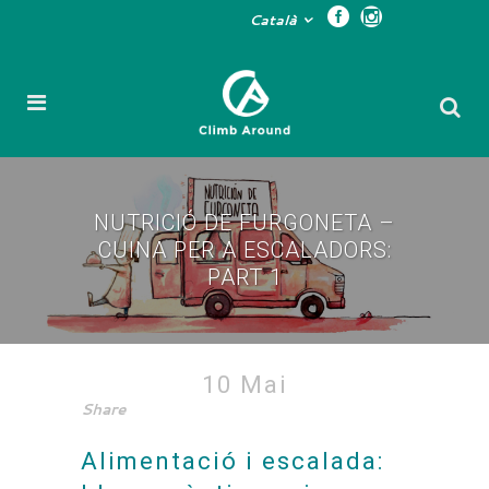
Català
NUTRICIÓ DE FURGONETA –
CUINA PER A ESCALADORS:
PART 1
Nutrició de furgoneta –
10 Mai
Share
Cuina per a escaladors:
Part 1
Alimentació i escalada: