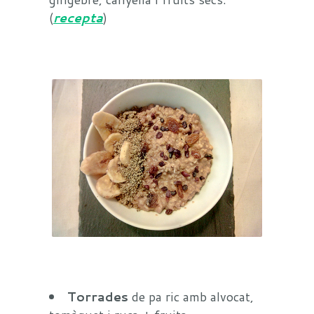
(
recepta
)
Torrades
de pa ric amb alvocat,