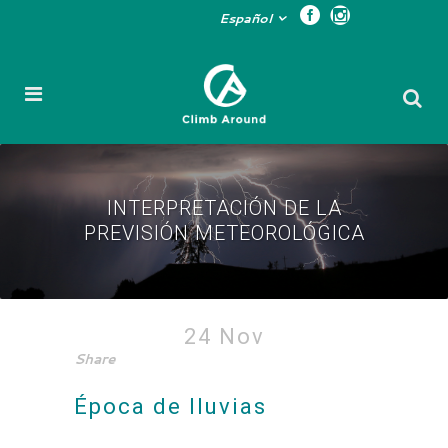
Español
INTERPRETACIÓN DE LA
PREVISIÓN METEOROLÓGICA
Interpretación de la
24 Nov
Share
previsión meteorológica
Época de lluvias