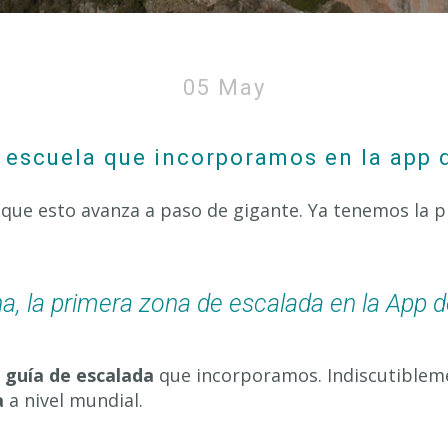
Siurana, un mar de roca y regletas
05 May
a escuela que incorporamos en la app 
 que esto avanza a paso de gigante. Ya tenemos la 
na, la primera zona de escalada en la App d
a
guía de escalada
que incorporamos. Indiscutibleme
a
a nivel mundial.