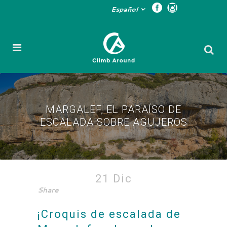
Español
MARGALEF, EL PARAÍSO DE
ESCALADA SOBRE AGUJEROS
Margalef, el paraíso de
21 Dic
Share
escalada sobre agujeros
¡Croquis de escalada de