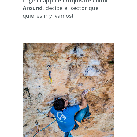
coge la
app de croquis de Climb
Around
, decide el sector que
quieres ir y ¡vamos!