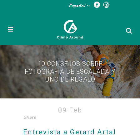
Español
10 CONSEJOS SOBRE
FOTOGRAFÍA DE ESCALADA Y
UNO DE REGALO
10 consejos sobre
09 Feb
Share
fotografía de escalada y
uno de regalo
Entrevista a Gerard Artal